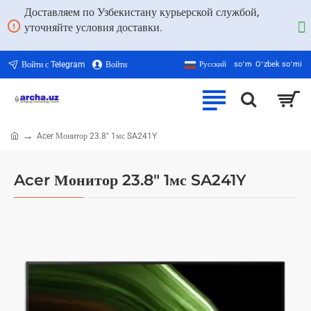
Доставляем по Узбекистану курьерской службой,
уточняйте условия доставки.
Войти с Telegram
Войти
Русский
soʻm
Oʻzbek soʻmi
Acer Монитор 23.8" 1мс SA241Y
home
Acer Монитор 23.8" 1мс SA241Y