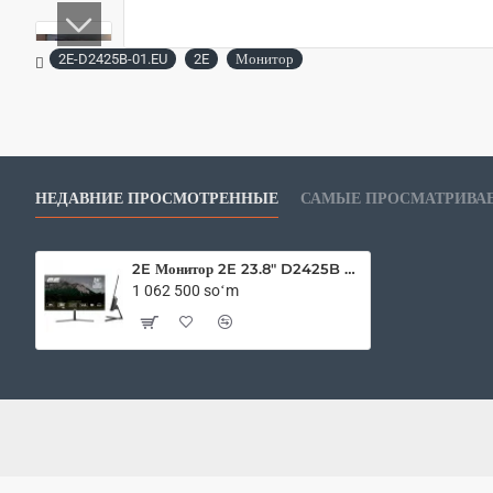
2E-D2425B-01.EU
2E
Монитор
НЕДАВНИЕ ПРОСМОТРЕННЫЕ
САМЫЕ ПРОСМАТРИВА
2E Монитор 2E 23.8" D2425B D-Sub, HDMI, MM, IPS, 100Hz, FreeSync,
1 062 500 soʻm