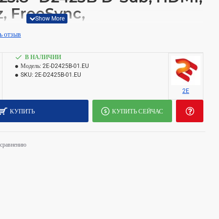
, FreeSync,
Sub, HDMI, MM, IPS, 100Hz, FreeSync, - продукт 2E для
ь отзыв
труктуры и рабочих мест.
В НАЛИЧИИ
Модель:
2E-D2425B-01.EU
SKU:
2E-D2425B-01.EU
-01.EU
2E
нитор 2E 23.8" D2425B D-Sub, HDMI, MM, IPS, 100Hz,
КУПИТЬ
КУПИТЬ СЕЙЧАС
ой по Узбекистану.
 сравнению