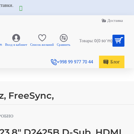
ставки.
Доставка
Товары: 0(0 soʻm)
am
Вход в кабинет
Список желаний
Сравнить
Блог
+998 99 977 70 44
z, FreeSync,
РОБНО
 23.8" D2425B D-Sub, HDMI,