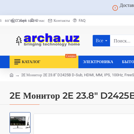
Достав
Старт
О нас
Контакты
FAQ
й
soʻm
Oʻzbek soʻmi
Все
Поиск...
Скидка
КАТАЛОГ
ЭЛЕКТРОНИКА
БЫТО
2E Монитор 2E 23.8" D2425B D-Sub, HDMI, MM, IPS, 100Hz, FreeS
home
2E Монитор 2E 23.8" D2425