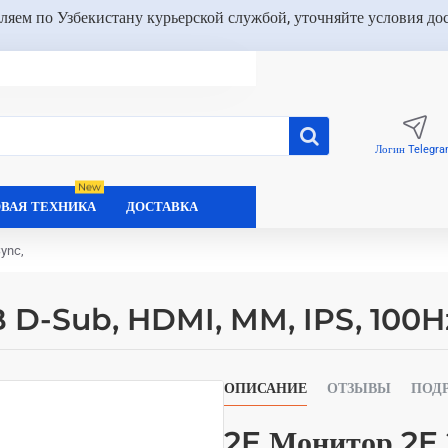
ляем по Узбекистану курьерской службой, уточняйте условия до
Логин Telegr
New
ВАЯ ТЕХНИКА
ДОСТАВКА
ync,
B D-Sub, HDMI, MM, IPS, 100H
ОПИСАНИЕ
ОТЗЫВЫ
ПОД
2E Монитор 2E