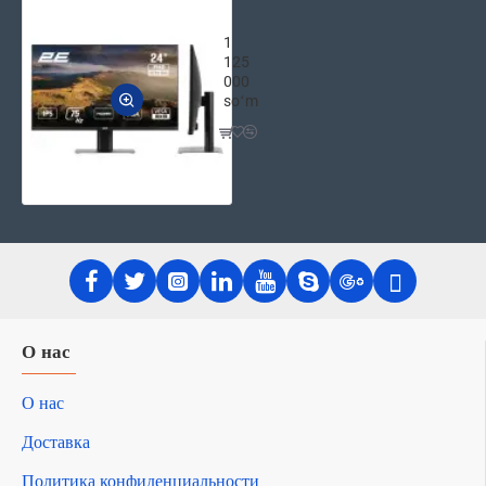
2E Монитор LCD 23.8" 2E F2422B D-
1
125
000
soʻm
О нас
О нас
Доставка
Политика конфиденциальности