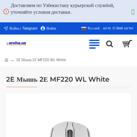
Доставляем по Узбекистану курьерской службой,
уточняйте условия доставки.
Войти с Telegram
Войти
Русский
soʻm
Oʻzbek soʻmi
2E Мышь 2Е MF220 WL White
home
2E Мышь 2Е MF220 WL White