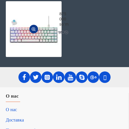
2E Клавиатура игровая KG380 RGB 6
875
000
soʻm
О нас
О нас
Доставка