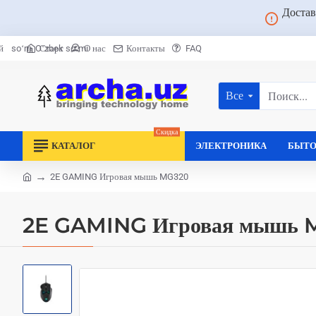
Достав
Старт
О нас
Контакты
FAQ
й
soʻm
Oʻzbek soʻmi
Все
Поиск...
Скидка
КАТАЛОГ
ЭЛЕКТРОНИКА
БЫТО
2E GAMING Игровая мышь MG320
home
2E GAMING Игровая мышь 