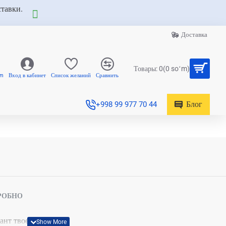
ставки.
Доставка
Товары: 0(0 soʻm)
am
Вход в кабинет
Список желаний
Сравнить
Блог
+998 99 977 70 44
РОБНО
ант твоей победы