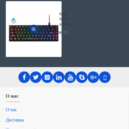
2E GAMING беспроводная клавиату
625
000
soʻm
О нас
О нас
Доставка