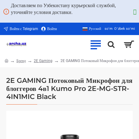
Доставляем по Узбекистану курьерской службой,
уточняйте условия доставки.
Войти с Telegram
Войти
Русский
soʻm
Oʻzbek soʻmi
Бренд
2E Gaming
2E GAMING Потоковый Микрофон для блоггеро
home
2E GAMING Потоковый Микрофон для
блоггеров 4в1 Kumo Pro 2E-MG-STR-
4IN1MIC Black