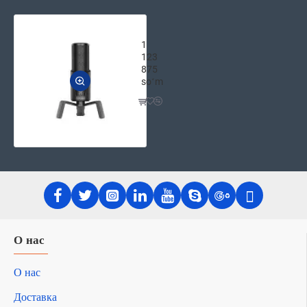
2E GAMING Потоковый Микрофон для
1
123
875
soʻm
О нас
О нас
Доставка