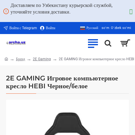
Доставляем по Узбекистану курьерской службой,
уточняйте условия доставки.
Войти с Telegram
Войти
Русский
soʻm
Oʻzbek soʻmi
Бренд
2E Gaming
2E GAMING Игровое компьютерное кресло HEBI 
home
2E GAMING Игровое компьютерное
кресло HEBI Черное/белое