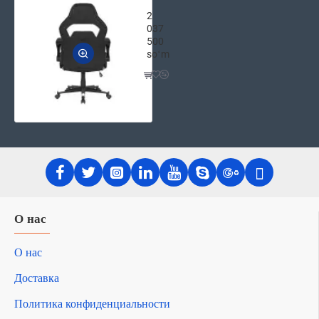
2E GAMING Игровое компьютерное кре
2
037
500
soʻm
О нас
О нас
Доставка
Политика конфиденциальности