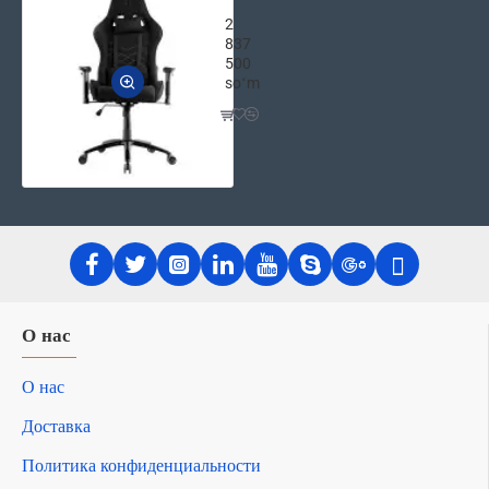
2E GAMING Игровое компьютерное к
2
837
500
soʻm
О нас
О нас
Доставка
Политика конфиденциальности