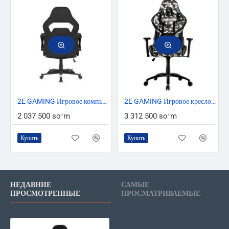
2E GAMING Игровое компьютерное кресло HEBI Черное/белое
2E GAMING Игровое кресло HIBAGON Black/Camo
2 037 500 soʻm
3 312 500 soʻm
Купить
Купить
НЕДАВНИЕ
САМЫЕ
ПРОСМОТРЕННЫЕ
ПРОСМАТРИВАЕМЫЕ