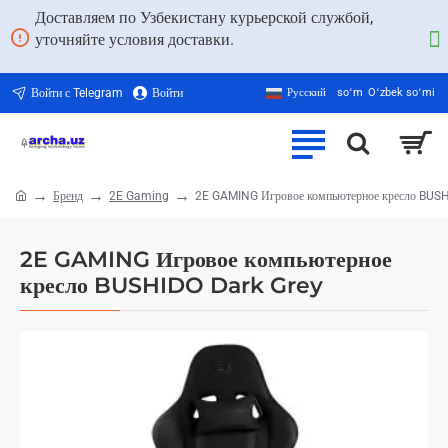
Доставляем по Узбекистану курьерской службой,
уточняйте условия доставки.
Войти с Telegram
Войти
Русский
soʻm
Oʻzbek soʻmi
Бренд
2E Gaming
2E GAMING Игровое компьютерное кресло BUSH
home
2E GAMING Игровое компьютерное
кресло BUSHIDO Dark Grey