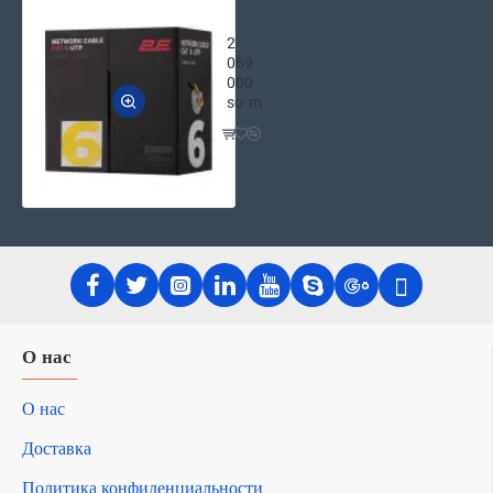
2E Сетевой кабель UTP CAT 6 305м 
2
069
000
soʻm
О нас
О нас
Доставка
Политика конфиденциальности