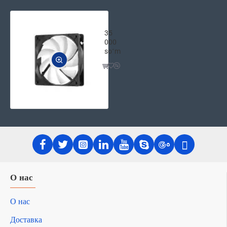
2E Корпусной вентилятор OEM (F120-S)
35
000
soʻm
О нас
О нас
Доставка