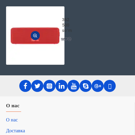
2E Акустическая система SoundXBlo
362
500
soʻm
О нас
О нас
Доставка