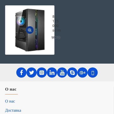
Игровой компьютерный корпус Archa 
8
125
000
soʻm
О нас
О нас
Доставка