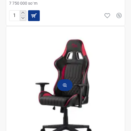
7 750 000 soʻm
Razer
игровое
компьютерное
кресло
Iskur