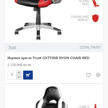
Trust
22256_TRUST
Игровое кресло Trust GXT705R RYON CHAIR RED
2 125 000 soʻm
Игровое
кресло
Trust
GXT705R
RYON
CHAIR
RED