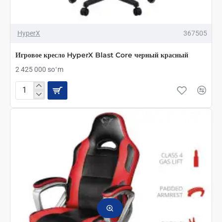
HyperX
367505
Игровое кресло HyperX Blast Core черный красный
2 425 000 soʻm
Игровое
кресло
HyperX
Blast
Core
черный
красный