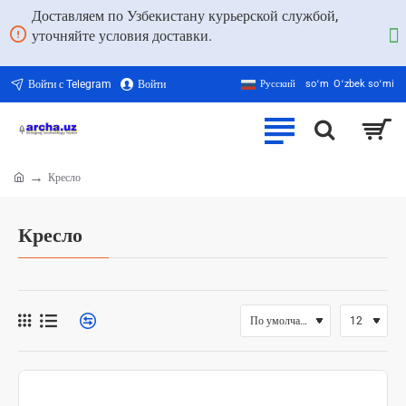
Доставляем по Узбекистану курьерской службой,
уточняйте условия доставки.
Войти с Telegram
Войти
Русский
soʻm
Oʻzbek soʻmi
Кресло
home
Кресло