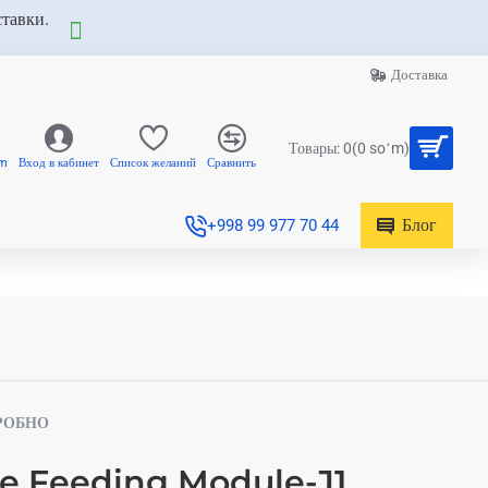
ставки.
Доставка
Товары: 0(0 soʻm)
am
Вход в кабинет
Список желаний
Сравнить
Блог
+998 99 977 70 44
РОБНО
e Feeding Module-J1