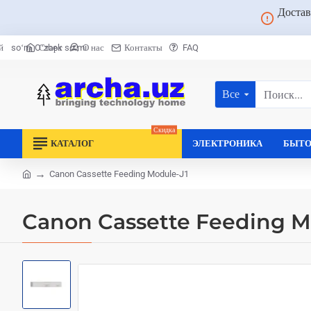
Достав
Старт
О нас
Контакты
FAQ
й
soʻm
Oʻzbek soʻmi
Все
Поиск...
Скидка
КАТАЛОГ
ЭЛЕКТРОНИКА
БЫТО
Canon Cassette Feeding Module-J1
home
Canon Cassette Feeding M