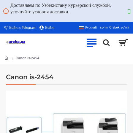
Доставляем по Узбекистану курьерской службой,
уточняйте условия доставки.
Войти с Telegram
Войти
Русский
soʻm
Oʻzbek soʻmi
Canon is-2454
home
Canon is-2454