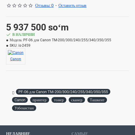
Отзывы: 0
-
Оставить отзыв
5 937 500 soʻm
В НАЛИЧИИ
Модель:
PF-06 для Canon TM-200/300/240/255/340/350/355
SKU:
is-2459
Canon
PF-06 для Canon TM-200/300/240/255/340/350/355
Canon
принтер
тонер
сканер
Ташкент
Узбекистан
НЕДАВНИЕ
САМЫЕ