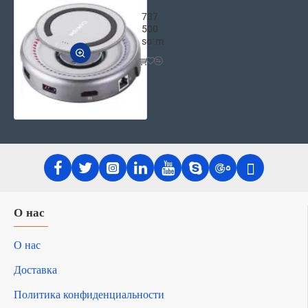
CANYON Многопортовый концентратор
737
500
soʻm
О нас
О нас
Доставка
Политика конфиденциальности