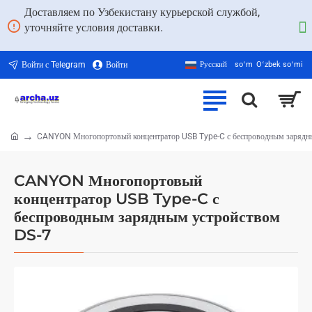
Доставляем по Узбекистану курьерской службой,
уточняйте условия доставки.
Войти с Telegram
Войти
Русский
soʻm
Oʻzbek soʻmi
CANYON Многопортовый концентратор USB Type-C с беспроводным зарядн
home
CANYON Многопортовый
концентратор USB Type-C с
беспроводным зарядным устройством
DS-7