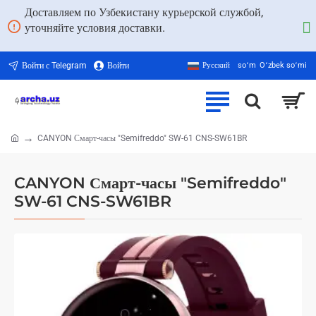
Доставляем по Узбекистану курьерской службой,
уточняйте условия доставки.
Войти с Telegram
Войти
Русский
soʻm
Oʻzbek soʻmi
CANYON Смарт-часы "Semifreddo" SW-61 CNS-SW61BR
home
CANYON Смарт-часы "Semifreddo"
SW-61 CNS-SW61BR