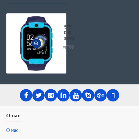
CANYON Детские смарт-часы "Cindy"
575
000
soʻm
О нас
О нас