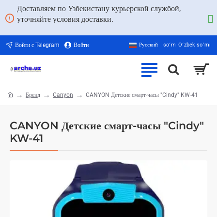
Доставляем по Узбекистану курьерской службой,
уточняйте условия доставки.
Войти с Telegram
Войти
Русский
soʻm
Oʻzbek soʻmi
Бренд
Canyon
CANYON Детские смарт-часы "Cindy" KW-41
home
CANYON Детские смарт-часы "Cindy"
KW-41