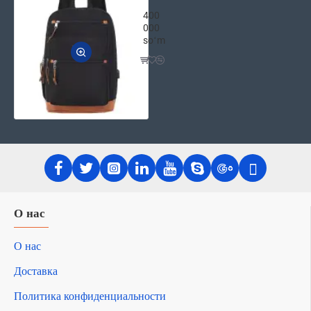
CANYON Рюкзак для 15,6'' ноутбуков
400
000
soʻm
О нас
О нас
Доставка
Политика конфиденциальности