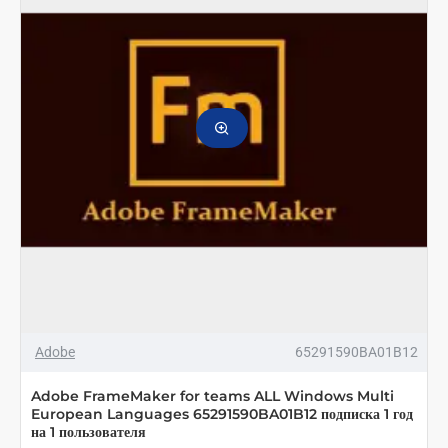
Platforms
Multi
European
Languages
подписка
на
1
пользователя
на
1
год
Adobe
65291590BA01B12
Adobe FrameMaker for teams ALL Windows Multi
European Languages 65291590BA01B12 подписка 1 год
на 1 пользователя