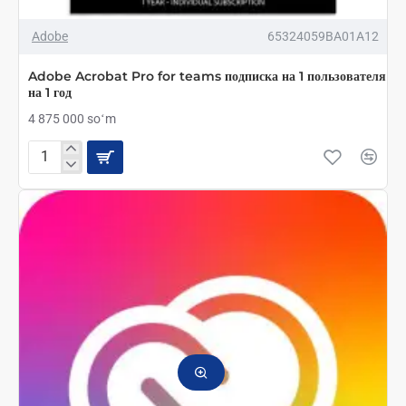
Adobe
65324059BA01A12
Adobe Acrobat Pro for teams подписка на 1 пользователя
на 1 год
4 875 000 soʻm
Adobe
Acrobat
Pro
for
teams
подписка
на
1
пользователя
на
1
год