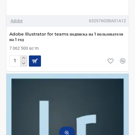
Adobe
65297603BA01A12
Adobe Illustrator for teams подписка на 1 пользователя
на 1 год
7 062 500 soʻm
Adobe
Illustrator
for
teams
подписка
на
1
пользователя
на
1
год