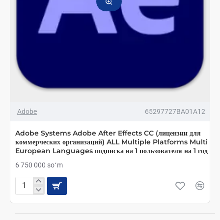
Adobe
65297727BA01A12
Adobe Systems Adobe After Effects CC (лицензии для
коммерческих организаций) ALL Multiple Platforms Multi
European Languages подписка на 1 пользователя на 1 год
6 750 000 soʻm
Adobe
Systems
Adobe
After