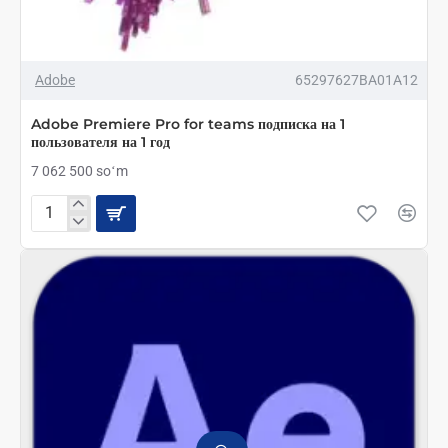
Adobe
65297627BA01A12
Adobe Premiere Pro for teams подписка на 1
пользователя на 1 год
7 062 500 soʻm
Adobe
Premiere
Pro
for
teams
подписка
на
1
пользователя
на
1
год