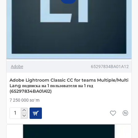
Adobe
65297834BA01A12
Adobe Lightroom Classic CC for teams Multiple/Multi
Lang подписка на 1 пользователя на 1 год
(65297834BA01A12)
7 250 000 soʻm
Adobe
Lightroom
Classic
CC
for