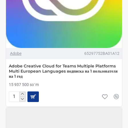
Adobe
65297752BA01A12
Adobe Creative Cloud for Teams Multiple Platforms
Multi European Languages подписка на 1 пользователя
на 1 год
15 937 500 soʻm
Adobe
Creative
Cloud
for
Teams
Multiple