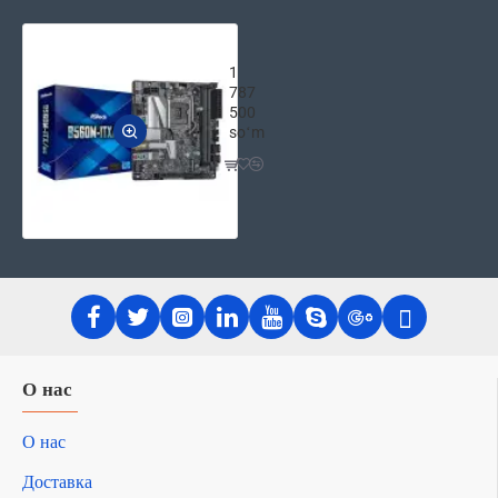
Материнская плата ASRock B560M-I
1
787
500
soʻm
О нас
О нас
Доставка