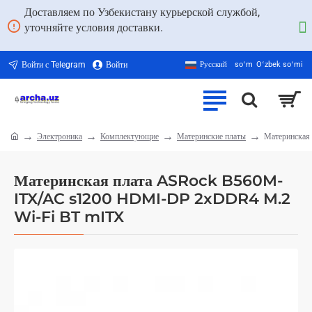
Доставляем по Узбекистану курьерской службой,
уточняйте условия доставки.
Войти с Telegram
Войти
Русский
soʻm
Oʻzbek soʻmi
Электроника
Комплектующие
Материнские платы
Материнская
home
Материнская плата ASRock B560M-
ITX/AC s1200 HDMI-DP 2xDDR4 M.2
Wi-Fi BT mITX