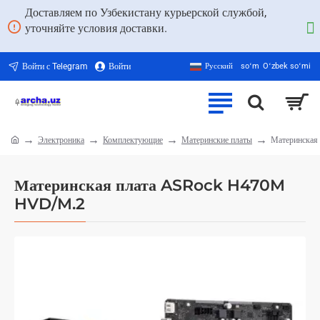
Доставляем по Узбекистану курьерской службой,
уточняйте условия доставки.
Войти с Telegram
Войти
Русский
soʻm
Oʻzbek soʻmi
Электроника
Комплектующие
Материнские платы
Материнская
home
Материнская плата ASRock H470M
HVD/M.2