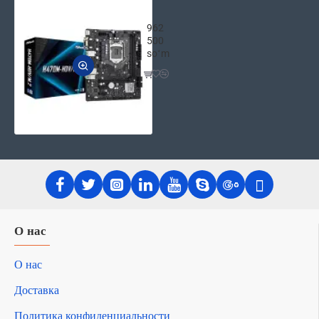
Материнская плата ASRock H470M 
962
500
soʻm
О нас
О нас
Доставка
Политика конфиденциальности