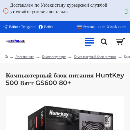
Доставляем по Узбекистану курьерской службой,
уточняйте условия доставки.
Войти с Telegram
Войти
Русский
soʻm
Oʻzbek soʻmi
Электроника
Комплектующие
Компьютерный блок питания
Ком
home
Компьютерный блок питания HuntKey
500 Ватт GS600 80+