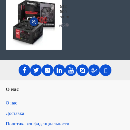
Компьютерный блок питания HuntKey
612
500
soʻm
О нас
О нас
Доставка
Политика конфиденциальности