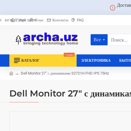
Достав
Старт
О нас
Контакты
FAQ
й
soʻm
Oʻzbek soʻmi
Все
Поиск...
Скидка
КАТАЛОГ
ЭЛЕКТРОНИКА
БЫТО
Dell Monitor 27" с динамиками S2721H FHD IPS 75Hz
home
Dell Monitor 27" с динамик