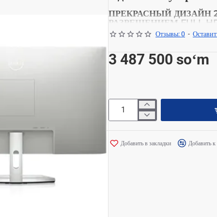
ПРЕКРАСНЫЙ ДИЗАЙН 
РАЗРЕШЕНИЕМ FULL H
ПРОСТРАНСТВО И ВАШ
Отзывы: 0
-
Оставит
3 487 500 soʻm
Добавить в закладки
Добавить к
Создан для комфорт