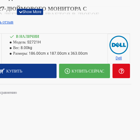
27-ДЮЙМОВОГО МОНИТОРА С
D ЛЕГКО ВПИСЫВАЕТСЯ В ЛЮБОЕ
 ПОВСЕДНЕВНЫЙ ОБРАЗ ЖИЗНИ.
ь отзыв
В НАЛИЧИИ
Модель:
S2721H
Вес:
8.00kg
Размеры:
186.00cm x 187.00cm x 363.00cm
Dell
КУПИТЬ
КУПИТЬ СЕЙЧАС
 сравнению
а и удобства