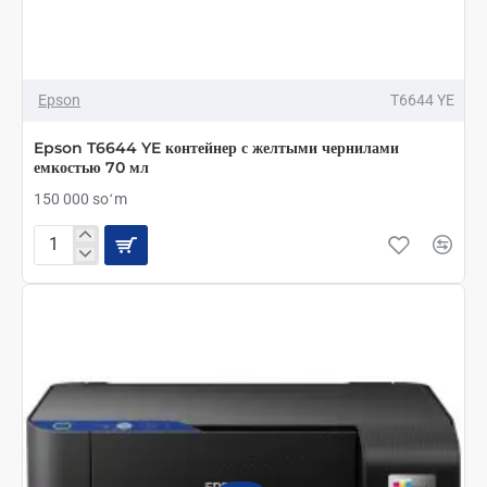
Epson
T6644 YE
Epson T6644 YE контейнер с желтыми чернилами
емкостью 70 мл
150 000 soʻm
Epson
T6644
YE
контейнер
с
желтыми
чернилами
емкостью
70
мл