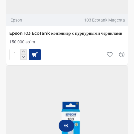
Epson
103 Ecotank Magenta
Epson 103 EcoTank контейнер с пурпурными чернилами
150 000 soʻm
Epson
103
EcoTank
контейнер
с
пурпурными
чернилами