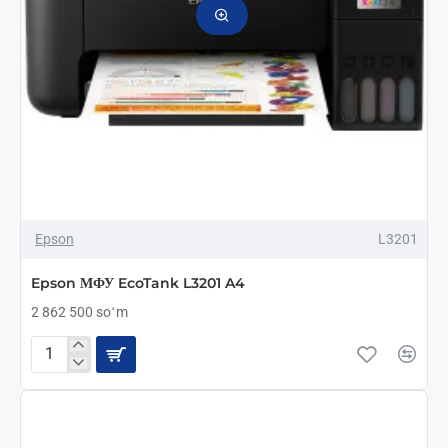
Epson
L3201
Epson МФУ EcoTank L3201 A4
2 862 500 soʻm
Epson
МФУ
EcoTank
L3201
A4