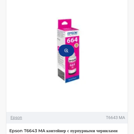
70
мл
Epson
T6643 MA
Epson T6643 MA контейнер с пурпурными чернилами