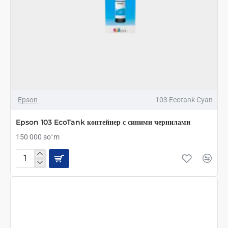
Epson
103 Ecotank Cyan
Epson 103 EcoTank контейнер с синими чернилами
150 000 soʻm
Epson
103
EcoTank
контейнер
с
синими
чернилами