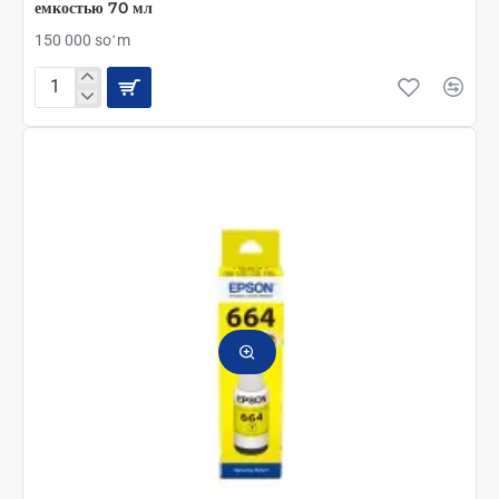
емкостью 70 мл
150 000 soʻm
Epson
T6643
MA
контейнер
с
пурпурными
чернилами
емкостью
70
мл