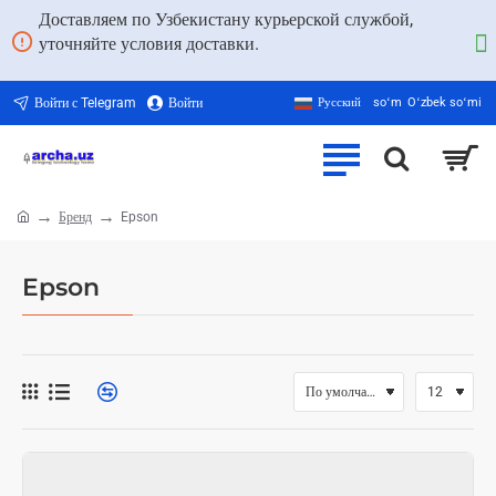
Доставляем по Узбекистану курьерской службой,
уточняйте условия доставки.
Войти с Telegram
Войти
Русский
soʻm
Oʻzbek soʻmi
Бренд
Epson
home
Epson