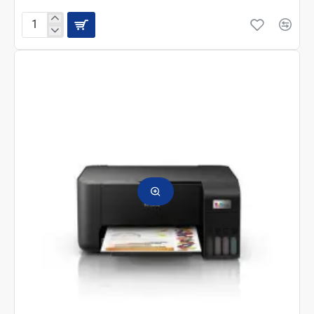
Epson
МФУ
струйное
L3100