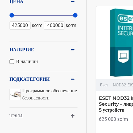
ЦЕНА
soʻm
soʻm
НАЛИЧИЕ
В наличии
ПОДКАТЕГОРИИ
ТОЛЬКО ОНЛАЙН
Eset
NOD32-EIS
Программное обеспечение
безопасности
ESET NOD32 I
Security – лице
5 устройств
ТЭГИ
625 000 soʻm