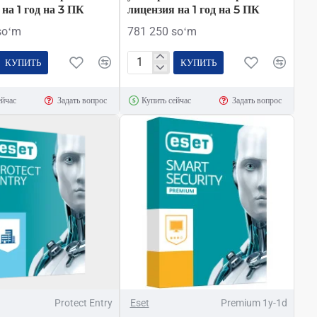
на 1 год на 3 ПК
лицензия на 1 год на 5 ПК
soʻm
781 250 soʻm
КУПИТЬ
КУПИТЬ
ESET
NOD32
ейчас
Задать вопрос
Купить сейчас
Задать вопрос
ус
Антивирус
–
льная
универсальная
ная
электронная
лицензия
на
1
год
на
5
ПК
Protect Entry
Eset
Premium 1y-1d