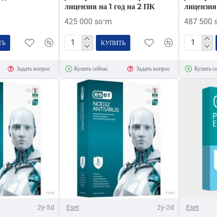
лицензия на 1 год на 2 ПК
лицензия 
425 000 soʻm
487 500 
ТЬ
КУПИТЬ
ESET
ESET
NOD32
NOD32
Задать вопрос
Купить сейчас
Задать вопрос
Купить с
Антивирус
Антивир
–
–
универсальная
универса
электронная
электрон
лицензия
лицензия
на
на
1
1
год
год
на
на
2
3
ПК
ПК
2y-5d
Eset
2y-2d
Eset