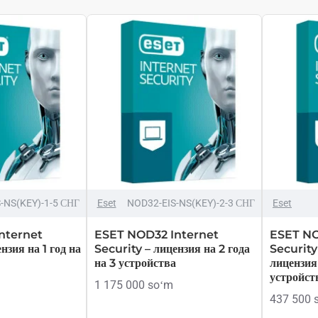
ТОЛЬКО ОНЛАЙН
HOT
-NS(KEY)-1-5 СНГ
Eset
NOD32-EIS-NS(KEY)-2-3 СНГ
Eset
nternet
ESET NOD32 Internet
ESET NO
нзия на 1 год на
Security – лицензия на 2 года
Security
на 3 устройства
лицензия 
устройст
1 175 000 soʻm
437 500 