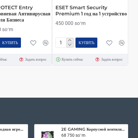
У
OTECT Entry
ESET Smart Security
овневая Антивирусная
Premium 1 год на 1 устройство
ля Бизнеса
450 000 soʻm
0 soʻm
КУПИТЬ
КУПИТЬ
ESET
T
Smart
ейчас
Задать вопрос
Купить сейчас
Задать вопрос
Security
вневая
Premium
сная
1
год
на
1
устройство
2E Gaming беспроводная игровая мышь HyperDrive Pro WL RGB Black
2E GAMING Корпусной вентилятор F120IR-ARGB 120мм, 3pin fan, 3 pin +5V Aura, белые лопасти, черная рамка, inner LED
68 750 soʻm