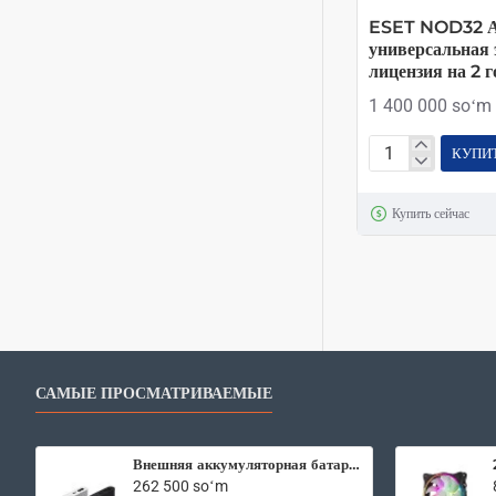
ESET NOD32 А
универсальная 
лицензия на 2 г
1 400 000 soʻm
КУПИ
ESET
NOD32
Купить сейчас
Антивирус
–
универсальная
электронная
лицензия
на
2
САМЫЕ ПРОСМАТРИВАЕМЫЕ
год
на
5
Внешняя аккумуляторная батарея Xiaomi Mi Power Bank2 10000 mAh
ПК
262 500 soʻm