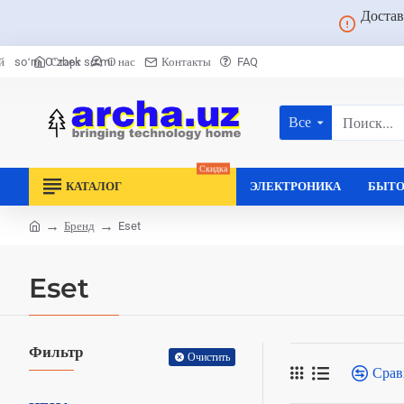
Достав
Старт
О нас
Контакты
FAQ
й
soʻm
Oʻzbek soʻmi
Все
Поиск...
Скидка
КАТАЛОГ
ЭЛЕКТРОНИКА
БЫТО
Бренд
Eset
home
Eset
Фильтр
Очистить
Срав