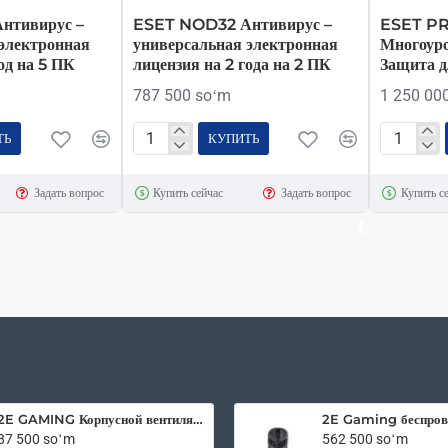
ЦЕНА ПО ЗАПРОС
нтивирус –
ESET NOD32 Антивирус –
ESET PR
электронная
универсальная электронная
Многоур
од на 5 ПК
лицензия на 2 года на 2 ПК
Защита д
787 500 soʻm
1 250 00
ТЬ
КУПИТЬ
ESET
ESET
NOD32
PROTEC
Задать вопрос
Купить сейчас
Задать вопрос
Купить с
Антивирус
Entry
–
Многоуро
универсальная
Антивиру
электронная
Защита
лицензия
для
на
Бизнеса
2
года
на
2
2E GAMING Корпусной вентилятор F120OI-ARGB 120мм, 3pin fan, 3 pin +5V Aura, белые лопасти, черная рамка, outer-inner LED
ПК
87 500 soʻm
562 500 soʻm