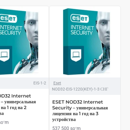
ТОЛЬКО ОНЛАЙН
HOT
EIS-1-2
Eset
NOD32-EIS-1220(KEY)-1-3 СНГ
D32 Internet
 – универсальная
ESET NOD32 Internet
на 1 год на 2
Security – универсальная
ва
лицензия на 1 год на 3
устройства
soʻm
537 500 soʻm