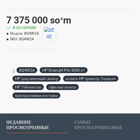
7 375 000 soʻm
В НАЛИЧИИ
Модель:
8Q4W2A
HP
SKU:
8Q4W2A
8Q4W2A
HP ScanJet Pro 4200 s1
HP документный сканер
купить HP принтер Ташкент
HP Узбекистан
офисная печать
корпоративная поставка
НЕДАВНИЕ
САМЫЕ
ПРОСМОТРЕННЫЕ
ПРОСМАТРИВАЕМЫЕ