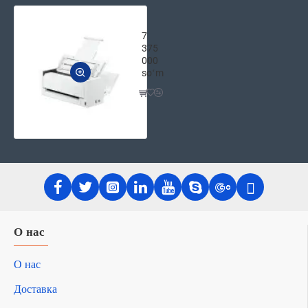
HP ScanJet Pro 4200 s1
7
375
000
soʻm
О нас
О нас
Доставка