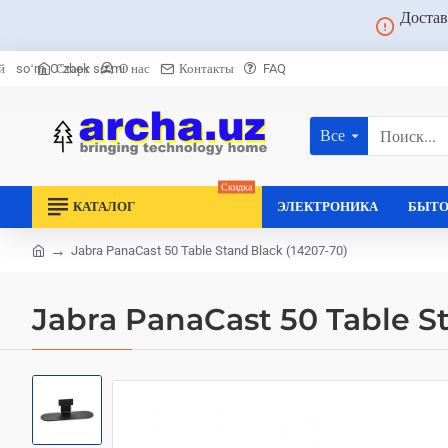
Достав
Старт
О нас
Контакты
FAQ
й
soʻm
Oʻzbek soʻmi
Все
Поиск...
Скидка
КАТАЛОГ
ЭЛЕКТРОНИКА
БЫТО
Jabra PanaCast 50 Table Stand Black (14207-70)
home
Jabra PanaCast 50 Table St