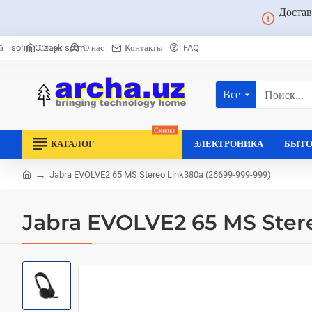
Достав
Старт
О нас
Контакты
FAQ
й
soʻm
Oʻzbek soʻmi
Все
Поиск...
Скидка
КАТАЛОГ
ЭЛЕКТРОНИКА
БЫТО
Jabra EVOLVE2 65 MS Stereo Link380a (26699-999-999)
home
Jabra EVOLVE2 65 MS Ster