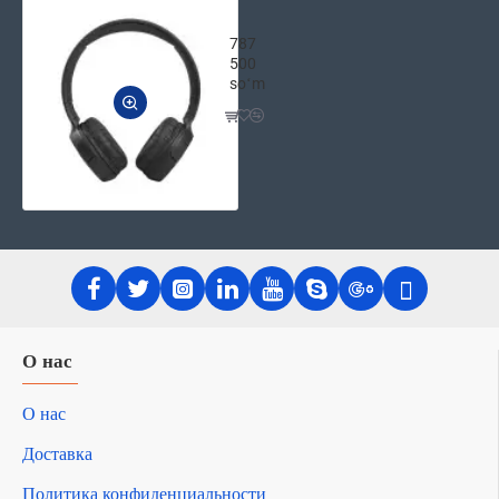
Беспроводные Bluetooth Наушники J
787
500
soʻm
О нас
О нас
Доставка
Политика конфиденциальности