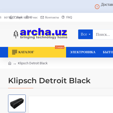
Достав
Старт
О нас
Контакты
FAQ
й
soʻm
Oʻzbek soʻmi
Все
Поиск...
Скидка
КАТАЛОГ
ЭЛЕКТРОНИКА
БЫТО
Klipsch Detroit Black
home
Klipsch Detroit Black