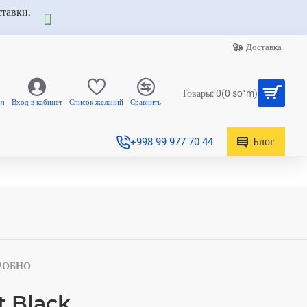
ставки.
Доставка
Товары: 0(0 soʻm)
am
Вход в кабинет
Список желаний
Сравнить
Блог
+998 99 977 70 44
РОБНО
t Black