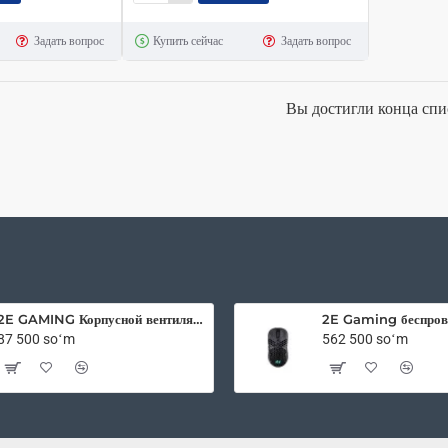
память
Задать вопрос
Купить сейчас
Задать вопрос
Lexar
DDR4
16GB
Вы достигли конца спи
3200MHz
2E GAMING Корпусной вентилятор F120OI-ARGB 120мм, 3pin fan, 3 pin +5V Aura, белые лопасти, черная рамка, outer-inner LED
87 500 soʻm
562 500 soʻm