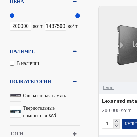
ЦЕНА
soʻm
soʻm
НАЛИЧИЕ
В наличии
ПОДКАТЕГОРИИ
Lexar
Оперативная память
Lexar ssd sata 
Твердотельные
200 000 soʻm
накопители ssd
КУПИ
Lexar
ТЭГИ
ssd