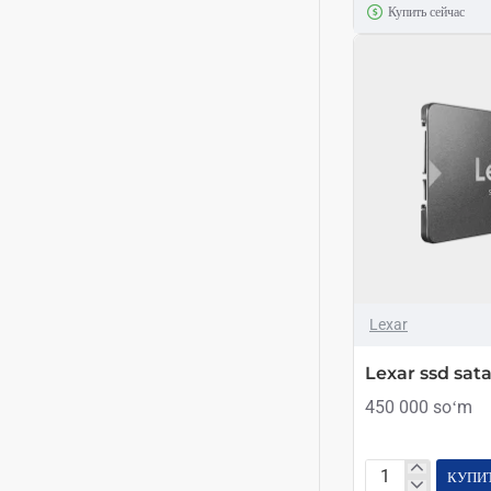
Купить сейчас
sata
III
120
gb
Lexar
Lexar ssd sata 
450 000 soʻm
КУПИ
Lexar