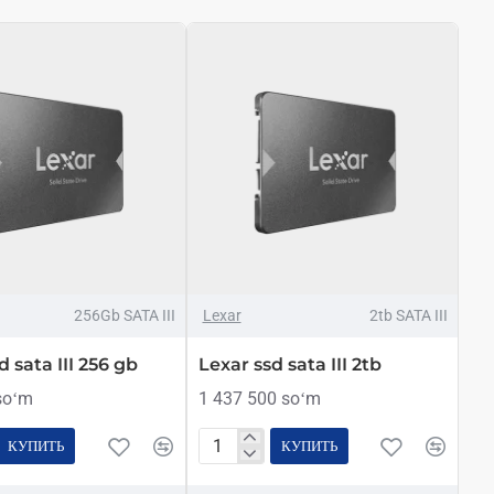
256Gb SATA III
Lexar
2tb SATA III
d sata III 256 gb
Lexar ssd sata III 2tb
soʻm
1 437 500 soʻm
КУПИТЬ
КУПИТЬ
Lexar
ssd