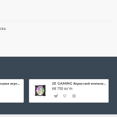
ска.
2E Gaming беспроводная игровая мышь HyperDrive Pro WL RGB Black
2E GAMING Корпусной вентилятор F120IR-ARGB 120мм, 3pin fan, 3 pin +5V Aura, белые лопасти, черная рамка, inner LED
68 750 soʻm