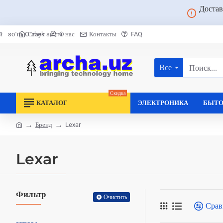
Достав
Старт
О нас
Контакты
FAQ
й
soʻm
Oʻzbek soʻmi
Все
Поиск...
Скидка
КАТАЛОГ
ЭЛЕКТРОНИКА
БЫТО
Бренд
Lexar
home
Lexar
Фильтр
Очистить
Срав