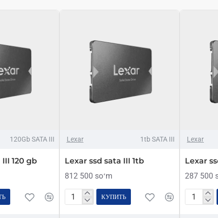
120Gb SATA III
Lexar
1tb SATA III
Lexar
III 120 gb
Lexar ssd sata III 1tb
Lexar ss
812 500 soʻm
287 500 
ТЬ
КУПИТЬ
Lexar
Lexar
ssd
ssd