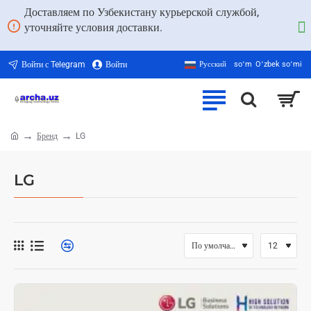
Доставляем по Узбекистану курьерской службой,
уточняйте условия доставки.
Войти с Telegram
Войти
Русский
soʻm
Oʻzbek soʻmi
Бренд
LG
home
LG