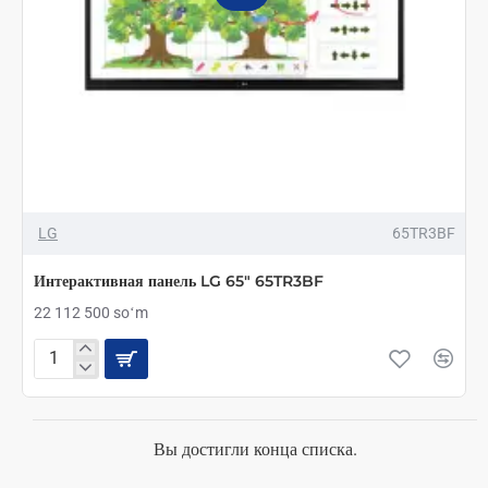
LG
65TR3BF
Интерактивная панель LG 65" 65TR3BF
22 112 500 soʻm
Интерактивная
панель
LG
65"
65TR3BF
Вы достигли конца списка.