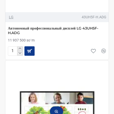
LG
43UH5F-H.ADG
Автономный профессиональный дисплей LG 43UH5F-
H.ADG
11 937 500 soʻm
Автономный
профессиональный
дисплей
LG
43UH5F-
H.ADG