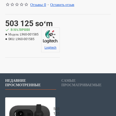
Отзывы: 0
-
Оставить отзыв
503 125 soʻm
В НАЛИЧИИ
Модель:
L960-001585
SKU:
L960-001585
Logitech
НЕДАВНИЕ
САМЫЕ
ПРОСМОТРЕННЫЕ
ПРОСМАТРИВАЕМЫЕ
Logitech Brio 100 Full HD Webcam
503
125