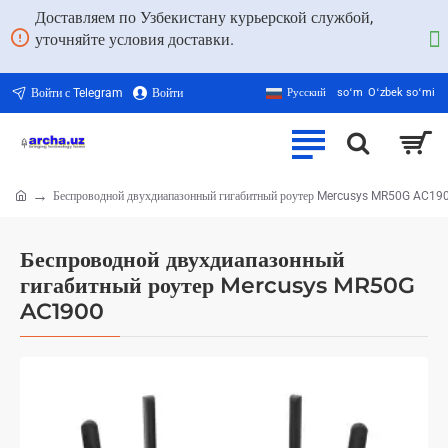
Доставляем по Узбекистану курьерской службой,
уточняйте условия доставки.
Войти с Telegram
Войти
Русский
soʻm
Oʻzbek soʻmi
Беспроводной двухдиапазонный гигабитный роутер Mercusys MR50G AC19
home
Беспроводной двухдиапазонный
гигабитный роутер Mercusys MR50G
AC1900