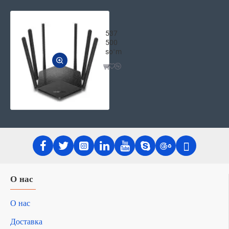
Беспроводной двухдиапазонный гига
537
500
soʻm
О нас
О нас
Доставка