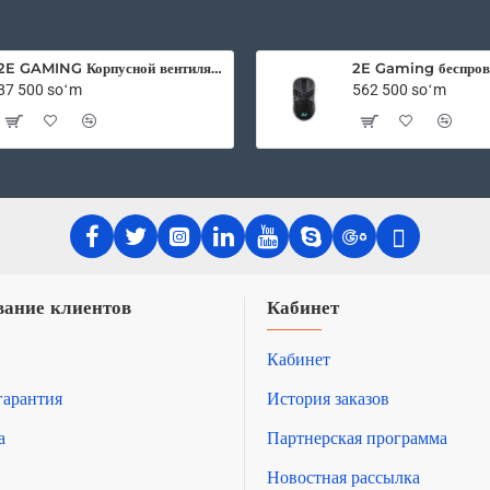
DG7GMGF0CGSH-
0005
2E GAMING Корпусной вентилятор F120OI-ARGB 120мм, 3pin fan, 3 pin +5V Aura, белые лопасти, черная рамка, outer-inner LED
87 500 soʻm
562 500 soʻm
ание клиентов
Кабинет
Кабинет
гарантия
История заказов
а
Партнерская программа
Новостная рассылка