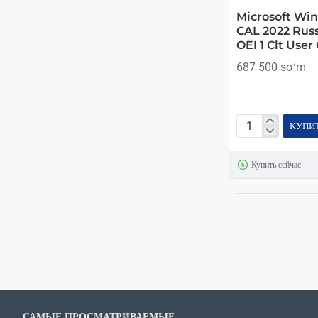
Microsoft Wi
CAL 2022 Rus
OEI 1 Clt User
687 500 soʻm
КУПИ
Microsoft
Windows
Купить сейчас
Server
CAL
2022
Russian
1pk
DSP
OEI
1
Clt
САМЫЕ ПРОСМАТРИВАЕМЫЕ