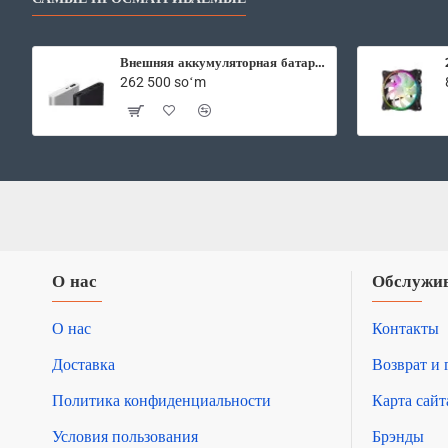
User
CAL
Внешняя аккумуляторная батарея Xiaomi Mi Power Bank2 10000 mAh
262 500 soʻm
О нас
Обслужив
О нас
Контакты
Доставка
Возврат и 
Политика конфиденциальности
Карта сайт
Условия пользования
Брэнды