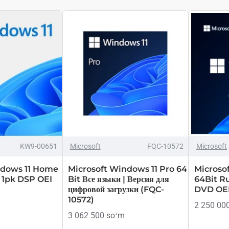
ТОЛЬКО ОНЛАЙН
ТОП БРЕНД
ТОП БРЕНД
KW9-00651
Microsoft
FQC-10572
Microsoft
ndows 11 Home
Microsoft Windows 11 Pro 64
Microso
 1pk DSP OEI
Bit Все языки | Версия для
64Bit R
цифровой загрузки (FQC-
DVD O
10572)
2 250 00
3 062 500 soʻm