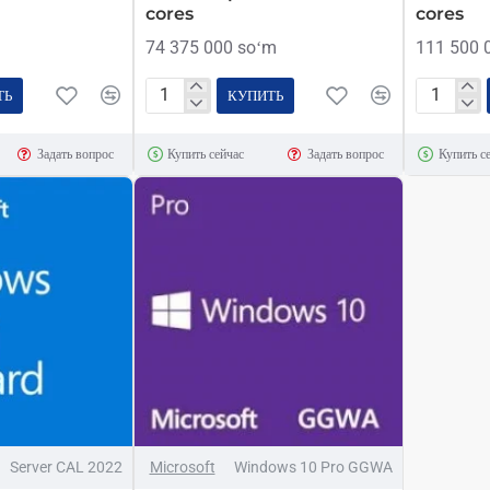
cores
cores
74 375 000 soʻm
111 500 
ТЬ
КУПИТЬ
Microsoft
Microsoft
Windows
Windows
Задать вопрос
Купить сейчас
Задать вопрос
Купить с
Server
Server
2022
2022
Datacenter
Datacent
64Bit
64Bit
Russian
Russian
1pk
1pk
DSP
DSP
OEI
OEI
16
24
cores
cores
ТОЛЬКО ОНЛАЙН
Server CAL 2022
Microsoft
Windows 10 Pro GGWA