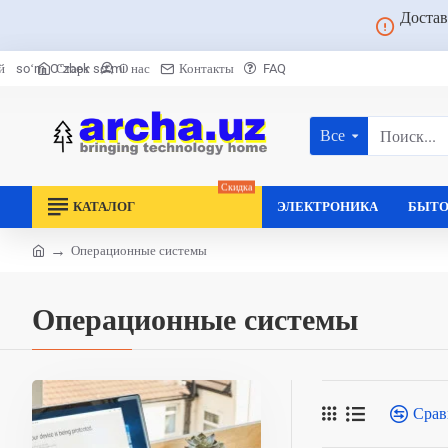
Достав
Старт
О нас
Контакты
FAQ
й
soʻm
Oʻzbek soʻmi
Все
Поиск...
Скидка
КАТАЛОГ
ЭЛЕКТРОНИКА
БЫТО
Операционные системы
home
Операционные системы
Срав