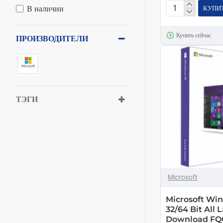
В наличии
КУПИ
Microsoft
Windows
Купить сейчас
11
ПРОИЗВОДИТЕЛИ
Home
64Bit
Russian
1pk
DSP
ТЭГИ
OEI
DVD
OEM
ТОЛЬКО ОНЛАЙН
Microsoft
Microsoft Wi
32/64 Bit All
Download FQC