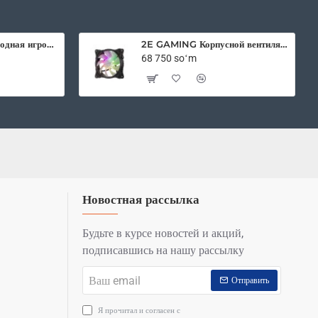
2E Gaming беспроводная игровая мышь HyperDrive Pro WL RGB Black
2E GAMING Корпусной вентилятор F120IR-ARGB 120мм, 3pin fan, 3 pin +5V Aura, белые лопасти, черная рамка, inner LED
68 750 soʻm
Новостная рассылка
Будьте в курсе новостей и акций,
подписавшись на нашу рассылку
Ваш
Отправить
email
Я прочитал и согласен с