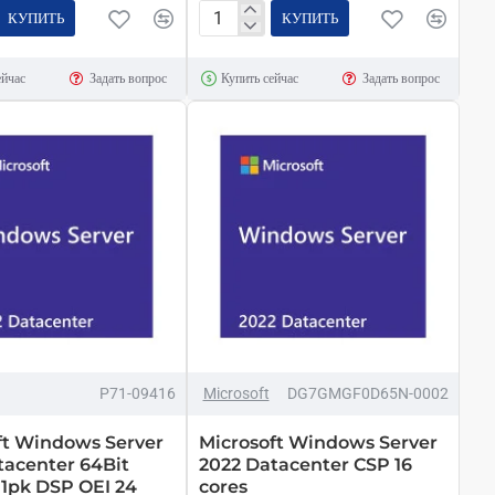
КУПИТЬ
КУПИТЬ
Microsoft
Windows
ейчас
Задать вопрос
Купить сейчас
Задать вопрос
Home
11
64Bit
ESD
(KW9-
00664)
P71-09416
Microsoft
DG7GMGF0D65N-0002
ft Windows Server
Microsoft Windows Server
tacenter 64Bit
2022 Datacenter CSP 16
 1pk DSP OEI 24
cores