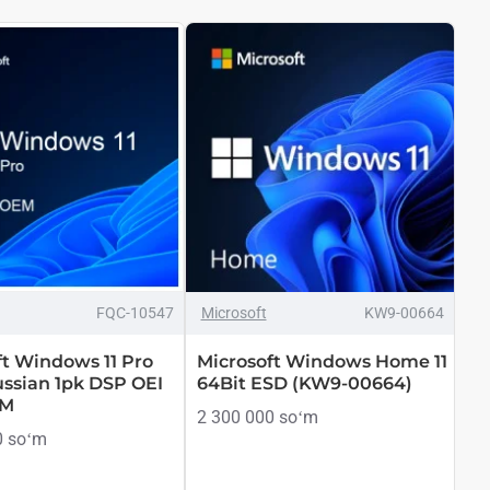
ТОЛЬКО ОНЛАЙН
ТОП БРЕНД
ТОП БРЕНД
FQC-10547
Microsoft
KW9-00664
ft Windows 11 Pro
Microsoft Windows Home 11
ussian 1pk DSP OEI
64Bit ESD (KW9-00664)
EM
2 300 000 soʻm
0 soʻm