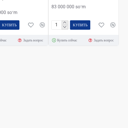
83 000 000 soʻm
000 soʻm
КУПИТЬ
КУПИТЬ
Microsoft
Windows
ейчас
Задать вопрос
Купить сейчас
Задать вопрос
Server
2022
er
Datacenter
CSP
16
cores