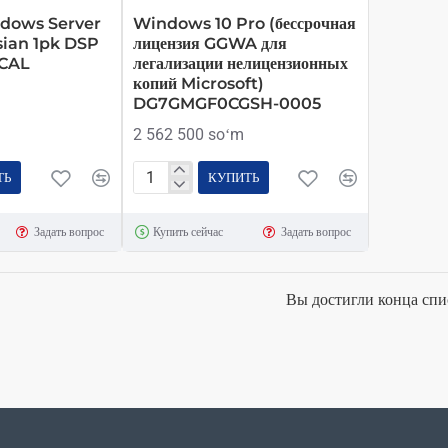
ndows Server
Windows 10 Pro (бессрочная
sian 1pk DSP
лицензия GGWA для
 CAL
легализации нелицензионных
копий Microsoft)
DG7GMGF0CGSH-0005
2 562 500 soʻm
ТЬ
КУПИТЬ
Windows
10
Задать вопрос
Купить сейчас
Задать вопрос
Pro
(бессрочная
лицензия
Вы достигли конца спи
GGWA
для
легализации
нелицензионных
копий
Microsoft)