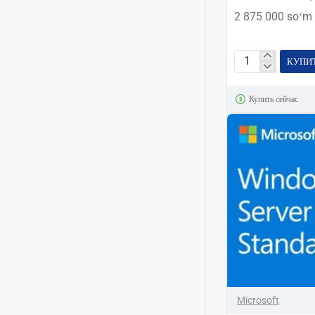
2 875 000 soʻm
КУПИ
Microsoft
Windows
Купить сейчас
Pro
10
32/64
Bit
All
Languages
Download
FQC-
09131
Microsoft