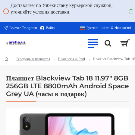
Доставляем по Узбекистану курьерской службой,
уточняйте условия доставки.
Войти с Telegram
Войти
Русский
soʻm
Oʻzbek soʻmi
Телефоны и планшеты
Планшеты и iPad
Планшет Blackview Tab 1
home
Планшет Blackview Tab 18 11.97" 8GB
256GB LTE 8800mAh Android Space
Grey UA (часы в подарок)