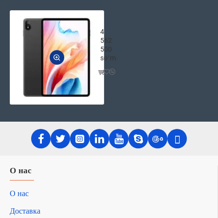
Планшет Blackview Tab 18 11.97" 8
4
562
500
soʻm
О нас
О нас
Доставка