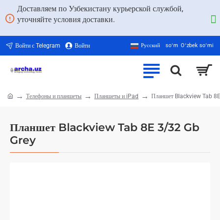
Доставляем по Узбекистану курьерской службой,
уточняйте условия доставки.
Войти с Telegram
Войти
Русский
soʻm
Oʻzbek soʻmi
Телефоны и планшеты
Планшеты и iPad
Планшет Blackview Tab 8E
home
Планшет Blackview Tab 8E 3/32 Gb
Grey