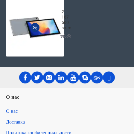
Планшет Blackview Tab 8E 3/32 Gb 
2
187
500
soʻm
О нас
О нас
Доставка
Политика конфиденциальности