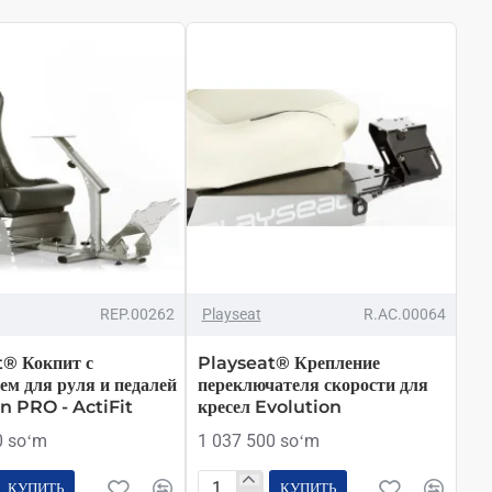
REP.00262
Playseat
R.AC.00064
® Кокпит с
Playseat® Крепление
ем для руля и педалей
переключателя скорости для
n PRO - ActiFit
кресел Evolution
0 soʻm
1 037 500 soʻm
КУПИТЬ
КУПИТЬ