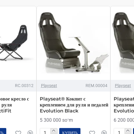
RC.00312
Playseat
REM.00004
Playseat
вое кресло с
Playseat® Кокпит с
Playseat
 руля
креплением для руля и педалей
креплени
tiFit
Evolution Black
Evolutio
5 300 000 soʻm
6 200 00
ТЬ
КУПИТЬ