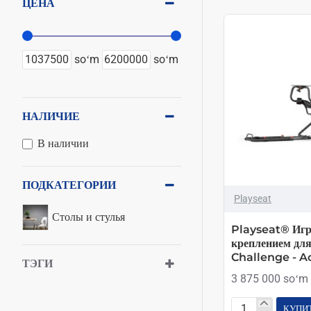
ЦЕНА
soʻm
soʻm
НАЛИЧИЕ
В наличии
ПОДКАТЕГОРИИ
Playseat
Столы и стулья
Playseat® Игро
креплением для
Challenge - Ac
ТЭГИ
3 875 000 soʻm
КУПИ