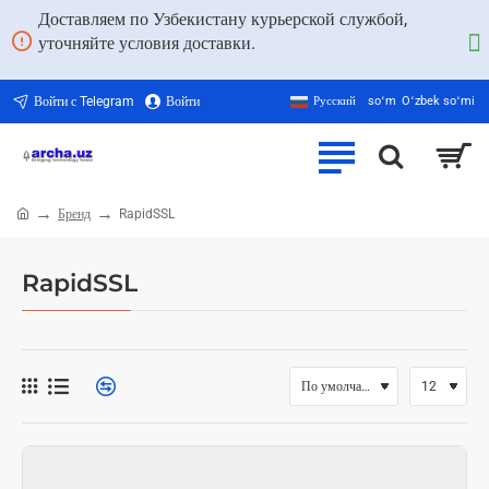
Доставляем по Узбекистану курьерской службой,
уточняйте условия доставки.
Войти с Telegram
Войти
Русский
soʻm
Oʻzbek soʻmi
Бренд
RapidSSL
home
RapidSSL