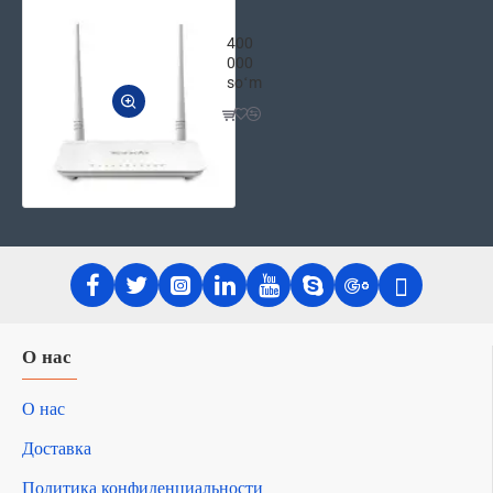
Tenda D303 Wi-fi N300 ADSL2+/3G м
400
000
soʻm
О нас
О нас
Доставка
Политика конфиденциальности