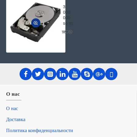
Toshiba HDD 8TB 7200Rpm 256MB b
3
000
000
soʻm
О нас
О нас
Доставка
Политика конфиденциальности