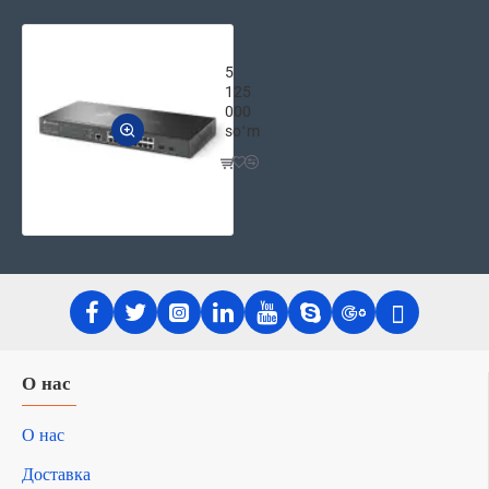
TP-Link SG3218XP-M2 сетевой PoE-к
5
125
000
soʻm
О нас
О нас
Доставка