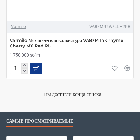
Varmilo
VA87MR2W/LLH2RB
Varmilo Механическая клавиатура VA87M Ink rhyme
Cherry MX Red RU
1 750 000 soʻm
Varmilo
Механическая
клавиатура
VA87M
Ink
Вы достигли конца списка.
rhyme
Cherry
MX
Red
САМЫЕ ПРОСМАТРИВАЕМЫЕ
RU