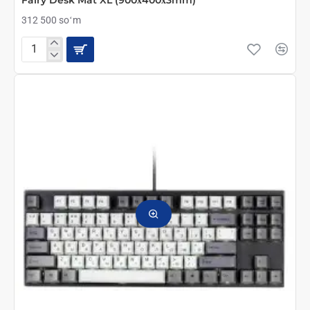
Fairy Desk Mat XL (900х400х3mm)
312 500 soʻm
Varmilo
Игровая
Поверхность
Коврик
для
Мыши
Forest
Fairy
Desk
Mat
XL
(900х400х3mm)