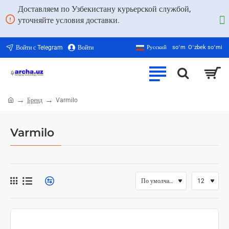
Доставляем по Узбекистану курьерской службой,
уточняйте условия доставки.
Войти с Telegram
Войти
Русский
soʻm
Oʻzbek soʻmi
Бренд
Varmilo
home
Varmilo