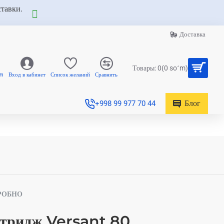
ставки.
Доставка
Товары: 0(0 soʻm)
am
Вход в кабинет
Список желаний
Сравнить
Блог
+998 99 977 70 44
РОБНО
ртридж Versant 80