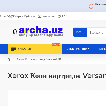
Достав
Старт
О нас
Контакты
FAQ
й
soʻm
Oʻzbek soʻmi
Все
Поиск...
Скидка
КАТАЛОГ
ЭЛЕКТРОНИКА
БЫТО
Xerox Копи картридж Versant 80
home
Xerox Копи картридж Versa