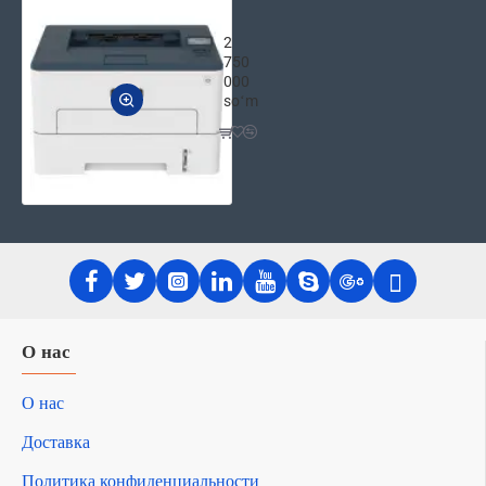
Xerox B230 Лазерный Принтер А4 ч/б 
2
750
000
soʻm
О нас
О нас
Доставка
Политика конфиденциальности