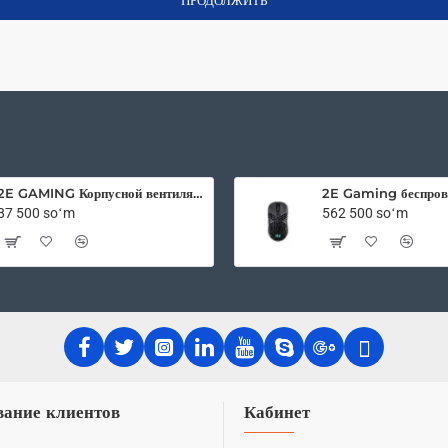
ПРОДОЛЖИТЬ
2E GAMING Корпусной вентилятор F120OI-ARGB 120мм, 3pin fan, 3 pin +5V Aura, белые лопасти, черная рамка, outer-inner LED
87 500 soʻm
562 500 soʻm
ание клиентов
Кабинет