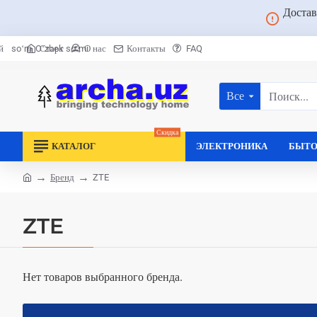
Достав
Старт
О нас
Контакты
FAQ
й
soʻm
Oʻzbek soʻmi
Все
Поиск...
Скидка
КАТАЛОГ
ЭЛЕКТРОНИКА
БЫТО
Бренд
ZTE
home
ZTE
Нет товаров выбранного бренда.