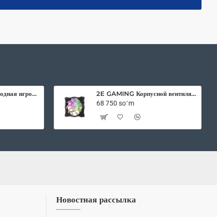
2E Gaming беспроводная игровая мышь HyperDrive Pro WL RGB Black
2E GAMING Корпусной вентилятор F120IR-ARGB 120мм, 3pin fan, 3 pin +5V Aura, белые лопасти, черная рамка, inner LED
68 750 soʻm
Новостная рассылка